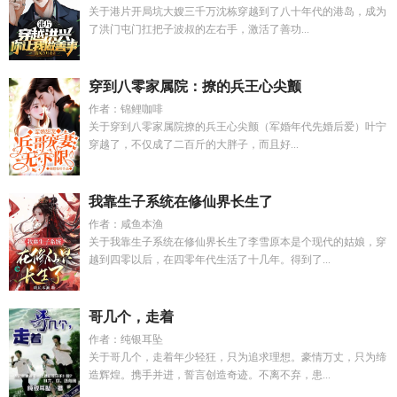
关于港片开局坑大嫂三千万沈栋穿越到了八十年代的港岛，成为
了洪门屯门扛把子波叔的左右手，激活了善功...
穿到八零家属院：撩的兵王心尖颤
作者：锦鲤咖啡
关于穿到八零家属院撩的兵王心尖颤（军婚年代先婚后爱）叶宁
穿越了，不仅成了二百斤的大胖子，而且好...
我靠生子系统在修仙界长生了
作者：咸鱼本渔
关于我靠生子系统在修仙界长生了李雪原本是个现代的姑娘，穿
越到四零以后，在四零年代生活了十几年。得到了...
哥几个，走着
作者：纯银耳坠
关于哥几个，走着年少轻狂，只为追求理想。豪情万丈，只为缔
造辉煌。携手并进，誓言创造奇迹。不离不弃，患...