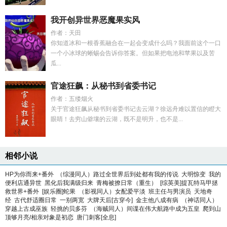
我开创异世界恶魔果实风
作者：天田
你知道冰和一根香蕉融合在一起会变成什么吗？我面前这个一口
一个小冰球的蜥蜴会告诉你答案。但如果把电池和苹果以及苦
瓜...
官途狂飙：从秘书到省委书记
作者：五缕烟火
关于官途狂飙从秘书到省委书记去云湖？徐远舟难以置信的瞪大
眼睛！去穷山僻壤的云湖，既不是明升，也不是...
相邻小说
HP为你而来+番外
（综漫同人）路过全世界后到处都有我的传说
大明惊变
我的
便利店通异世
黑化后我满级归来
青梅被撩日常（重生）
[综英美]提瓦特马甲拯
救世界+番外
[娱乐圈]蛇果
（影视同人）女配爱平淡
班主任与男演员
天地奇
经
古代舒适圈日常
一别两宽
大牌天后[古穿今]
金主他八成有病
（神话同人）
穿越上古成巫族
轻挑的贝多芬
（海贼同人）间谍在伟大航路中成为五皇
爬到山
顶够月亮/相亲对象是初恋
唐门刺客[全息]