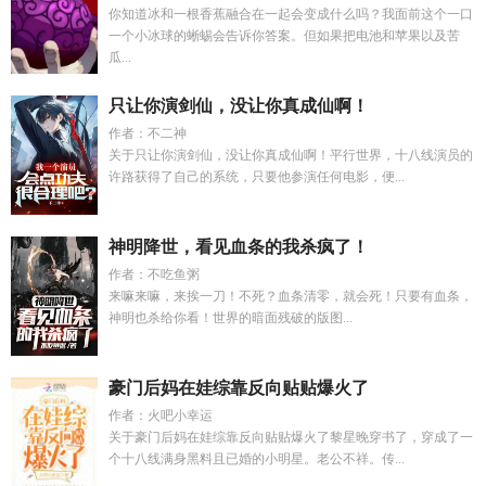
你知道冰和一根香蕉融合在一起会变成什么吗？我面前这个一口
一个小冰球的蜥蜴会告诉你答案。但如果把电池和苹果以及苦
瓜...
只让你演剑仙，没让你真成仙啊！
作者：不二神
关于只让你演剑仙，没让你真成仙啊！平行世界，十八线演员的
许路获得了自己的系统，只要他参演任何电影，便...
神明降世，看见血条的我杀疯了！
作者：不吃鱼粥
来嘛来嘛，来挨一刀！不死？血条清零，就会死！只要有血条，
神明也杀给你看！世界的暗面残破的版图...
豪门后妈在娃综靠反向贴贴爆火了
作者：火吧小幸运
关于豪门后妈在娃综靠反向贴贴爆火了黎星晚穿书了，穿成了一
个十八线满身黑料且已婚的小明星。老公不祥。传...