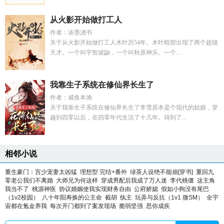
从火影开始做打工人
作者：浓墨浇书
关于从火影开始做打工人木叶历54年。木叶暗部出现了两个超级
天才。一个叫宇智波鼬，一个叫秋原神乐。一个...
我靠生子系统在修仙界长生了
作者：咸鱼本渔
关于我靠生子系统在修仙界长生了李雪原本是个现代的姑娘，穿
越到四零以后，在四零年代生活了十几年。得到了...
相邻小说
重生豪门：宫少宠妻太凶猛
理想型 完结+番外
绿茶人设绝不能崩[穿书]
重回九
零老公我们不离婚
大师兄为何这样
穿成男配后我成了万人迷
李代桃僵
这主角
我当不了
桃源神医
协议婚姻使我实现财务自由
公府娇媳
假如小狗没有尾巴
（1v2校园）
八十年阳寿换的公主命
截胡
纨主
玩弄与反抗（1v1 微SM）
全宇
宙都在氪金养我
每次开门都到了案发现场
脆弱坚强
思你成疾