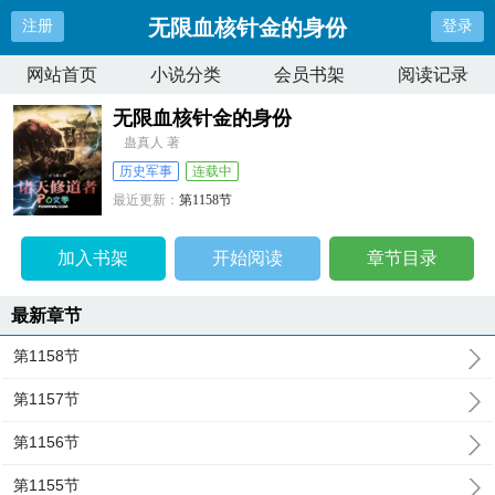
无限血核针金的身份
注册
登录
网站首页
小说分类
会员书架
阅读记录
无限血核针金的身份
蛊真人 著
历史军事
连载中
最近更新：
第1158节
更新时间：
2025-10-08 20:11:53
加入书架
开始阅读
章节目录
最新章节
第1158节
第1157节
第1156节
第1155节