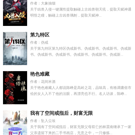
作者：大象抽烟
关于凶兽入侵一键属性提取触碰上古凶兽朝天犼，提取天赋神通
明悟之瞳，触碰上古凶兽璃刎，提取天赋神...
第九特区
作者：伪戒
关于第九特区第九特区伪戒新书。伪戒新书。伪戒新书。伪戒新
书。伪戒新书。伪戒新书。伪戒新书。伪戒新书。伪戒新...
艳色难藏
作者：花间米酒
关于艳色难藏人人都说陈峥是高岭之花，品味高，有格调庸俗市
侩的女人入不了他的法眼，再漂亮也不行。名人访谈，陈峥...
我有了空间戒指后，财富无限
作者：坠入尘埃
关于我有了空间戒指后，财富无限父母双亡的林震南继承了一家
父亲遗留下来的二手书画店，无意之中，一只修炼...