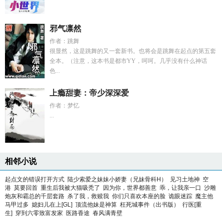
邪气凛然
作者：跳舞
很显然，这是跳舞的又一套新书。也将会是跳舞在起点的第五套
全本。（注意，这本书是都市YY，呵呵。几乎没有什么神话
色...
上瘾甜妻：帝少深深爱
作者：梦忆
...
相邻小说
起点文的错误打开方式
陆少索爱之妹妹小娇妻（兄妹骨科H）
见习土地神
空
港
莫要回首
重生后我被大猫吸秃了
因为你，世界都善意
乖，让我亲一口
沙雕
炮灰和霸总的千层套路
杀了我，救赎我
你们只喜欢本座的脸
诡眼迷踪
魔主他
马甲过多
媳妇儿在上[GL]
顶流他妹是神算
枉死城事件（出书版）
行医[重
生]
穿到六零致富发家
医路香途
春风满青壁