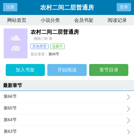
农村二间二层普通房
注册
登录
网站首页
小说分类
会员书架
阅读记录
农村二间二层普通房
酒困三杯 著
其他类型
连载中
最近更新：
第66节
更新时间：
2024-09-12 08:16:01
加入书架
开始阅读
章节目录
最新章节
第66节
第65节
第64节
第63节