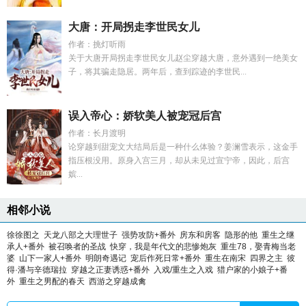
大唐：开局拐走李世民女儿
作者：挑灯听雨
关于大唐开局拐走李世民女儿赵尘穿越大唐，意外遇到一绝美女
子，将其骗走隐居。两年后，查到踪迹的李世民...
误入帝心：娇软美人被宠冠后宫
作者：长月渡明
论穿越到甜宠文大结局后是一种什么体验？姜澜雪表示，这金手
指压根没用。原身入宫三月，却从未见过宣宁帝，因此，后宫
嫔...
相邻小说
徐徐图之
天龙八部之大理世子
强势攻防+番外
房东和房客
隐形的他
重生之继
承人+番外
被召唤者的圣战
快穿，我是年代文的悲惨炮灰
重生78，娶青梅当老
婆
山下一家人+番外
明朗奇遇记
宠后作死日常+番外
重生在南宋
四界之主
彼
得·潘与辛德瑞拉
穿越之正妻诱惑+番外
入戏/重生之入戏
猎户家的小娘子+番
外
重生之男配的春天
西游之穿越成禽