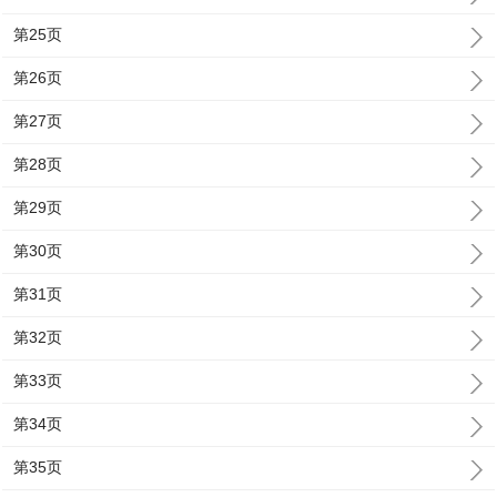
第25页
第26页
第27页
第28页
第29页
第30页
第31页
第32页
第33页
第34页
第35页