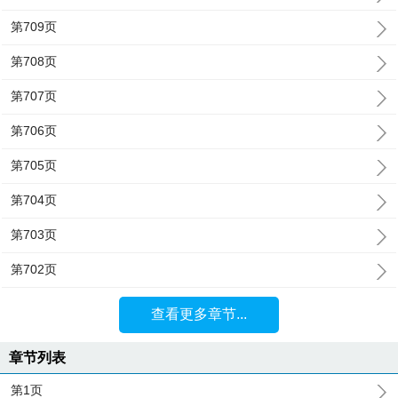
第709页
第708页
第707页
第706页
第705页
第704页
第703页
第702页
查看更多章节...
章节列表
第1页