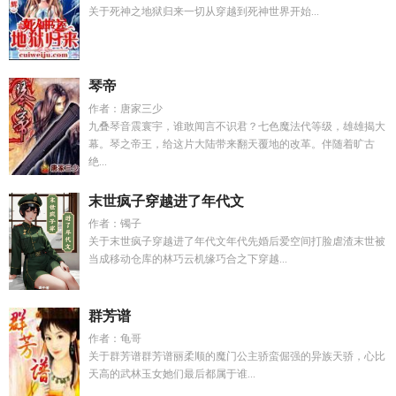
关于死神之地狱归来一切从穿越到死神世界开始...
琴帝
作者：唐家三少
九叠琴音震寰宇，谁敢闻言不识君？七色魔法代等级，雄雄揭大
幕。琴之帝王，给这片大陆带来翻天覆地的改革。伴随着旷古
绝...
末世疯子穿越进了年代文
作者：镯子
关于末世疯子穿越进了年代文年代先婚后爱空间打脸虐渣末世被
当成移动仓库的林巧云机缘巧合之下穿越...
群芳谱
作者：龟哥
关于群芳谱群芳谱丽柔顺的魔门公主骄蛮倔强的异族天骄，心比
天高的武林玉女她们最后都属于谁...