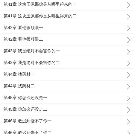
第41章 这块玉佩那你是从哪里得来的一
第41章 这块玉佩那你是从哪里得来的二
第42章 看他很顺眼一
第42章 看他很顺眼二
第43章 我是绝对不会害你的一
第43章 我是绝对不会害你的二
第44章 找药材一
第44章 找药材二
第45章 你怎么还没走一
第45章 你怎么还没走二
第46章 敢迟到饶不了你一
第46章 敢迟到饶不了你二