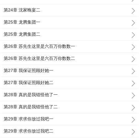
第24章 沈家晚宴二
第25章 龙腾集团一
第25章 龙腾集团二
第26章 苏先生这里是六百万你数数一
第26章 苏先生这里是六百万你数数二
第27章 我保证照顾好她一
第27章 我保证照顾好她二
第28章 真的是我错怪他了一
第28章 真的是我错怪他了二
第29章 求求你放过我吧一
第29章 求求你放过我吧二