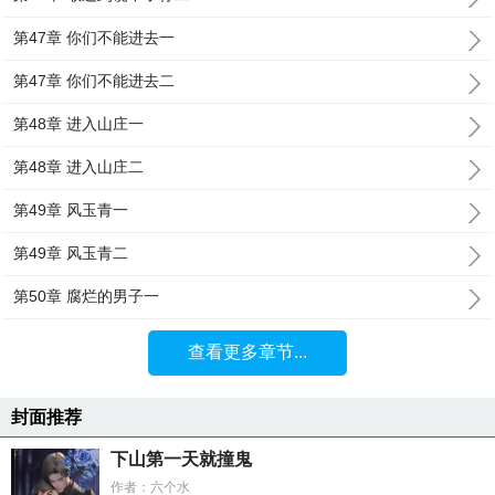
第47章 你们不能进去一
第47章 你们不能进去二
第48章 进入山庄一
第48章 进入山庄二
第49章 风玉青一
第49章 风玉青二
第50章 腐烂的男子一
查看更多章节...
封面推荐
下山第一天就撞鬼
作者：六个水