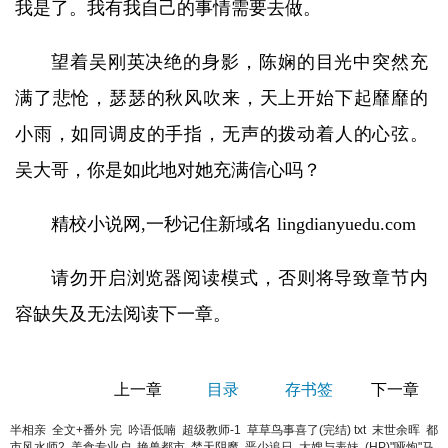
我是了。我有我自己的事情需要去做。
望着吴刚英决绝的身影，陈娴的目光中突然充
满了悲怆，瑟瑟的秋风吹来，天上开始下起靡靡的
小雨，如同调皮的手指，无声的拨动着人的心弦。
吴大哥，你是如此地对她充满信心吗？
精校小说网,一秒记住新域名 lingdianyuedu.com
请勿开启浏览器阅读模式，否则将导致章节内
容缺失及无法阅读下一章。
上一章
目录
存书签
下一章
半相亲 全文+番外 完
吟语低喃
超级教师-1
草草鸟事喜了(完结) txt
末世余晖
都
市风水师2
美食专业户
艳兽都市
焚天阴魔
恶少追日
大嫂与表妹
(HP)"哑炮"马