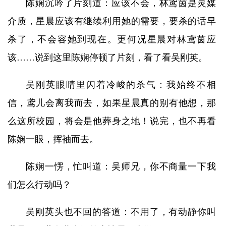
陈娴沉吟了片刻道：应该不会，林鸢茵是灵媒
介质，星晨应该有继续利用她的需要，要杀的话早
杀了，不会容她到现在。更何况星晨对林鸢茵应
该……说到这里陈娴停顿了片刻，看了看吴刚英。
吴刚英眼睛里闪着冷峻的杀气：我始终不相
信，鸢儿会离我而去，如果星晨真的别有他想，那
么这所校园，将会是他葬身之地！说完，也不再看
陈娴一眼，挥袖而去。
陈娴一愣，忙叫道：吴师兄，你不商量一下我
们怎么行动吗？
吴刚英头也不回的答道：不用了，有动静你叫