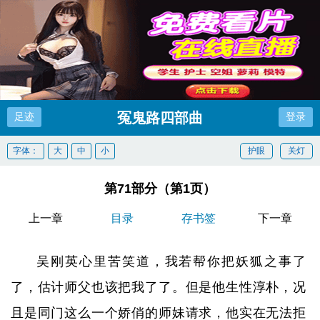
冤鬼路四部曲
足迹
登录
字体：
大
中
小
护眼
关灯
第71部分（第1页）
上一章
目录
存书签
下一章
吴刚英心里苦笑道，我若帮你把妖狐之事了
了，估计师父也该把我了了。但是他生性淳朴，况
且是同门这么一个娇俏的师妹请求，他实在无法拒