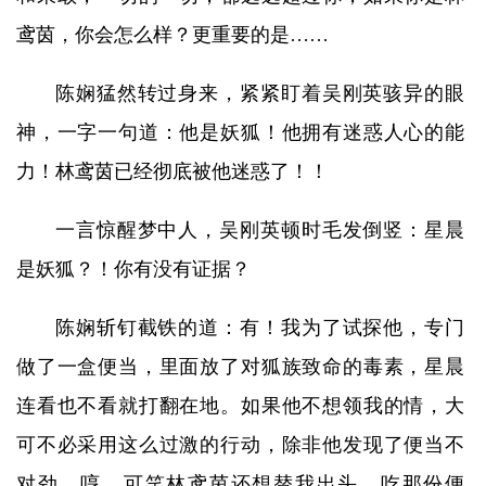
鸢茵，你会怎么样？更重要的是……
陈娴猛然转过身来，紧紧盯着吴刚英骇异的眼
神，一字一句道：他是妖狐！他拥有迷惑人心的能
力！林鸢茵已经彻底被他迷惑了！！
一言惊醒梦中人，吴刚英顿时毛发倒竖：星晨
是妖狐？！你有没有证据？
陈娴斩钉截铁的道：有！我为了试探他，专门
做了一盒便当，里面放了对狐族致命的毒素，星晨
连看也不看就打翻在地。如果他不想领我的情，大
可不必采用这么过激的行动，除非他发现了便当不
对劲。哼，可笑林鸢茵还想替我出头，吃那份便