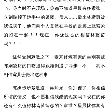
当。你当时不在现场，你都不知道星晨有多紧张，
立刻踹掉了她手中的饭团。后来……后来林鸢茵被
我说哭了，他们两个人竟然在学校的走廊上就紧紧
的抱在一起！！现在，你还这么的相信林鸢茵
吗？！！
猛然受到刺激之下，素来修炼有素的吴刚英被
陈娴凌厉的口吻逼得踉跄倒退了两步：不……我不
相信鸢儿会做出这种事……
陈娴步步紧逼道：吴师兄，你别傻了。你相信
所谓的情义，也不愿相信残酷的现实吗？现在的你
还有什么值得林鸢茵留恋的？家世？星晨比你富有