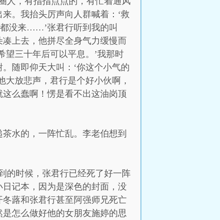
圈人，有指指点点的，有忙着通风
来。我抬头厉声向人群喊着：‘救
都没来……’张君行听到我的叫
朵凑上去，他拼尽全身气力缓慢而
希望三十年后可以平息。’我那时
。随即仰天大叫：‘你这个小气的
他大放悲声，君行是个好小伙啊，
就这么蠢啊！愣是看不出这油岗顶
递茶水的，一阵忙乱。李老伯想到
到的时候，张君行已经死了好一阵
小日记本，因为是深色的封面，没
开冬蕗和张君行甚至阿强师兄死亡
然是怎么做好他的女朋友施婷的思