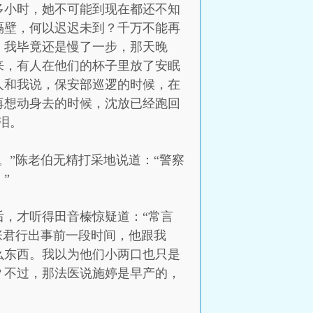
多小时，她不可能到现在都还不知
隔壁，何以迟迟未到？千万不能再
，我毕竟还是慢了一步，那天晚
来，有人在他们的杯子里放了安眠
人和我说，保安部巡逻的时候，在
再想动身去的时候，沈放已经跑回
泪。
。”陈老伯无精打采地说道：“警察
”
，才听得田音榛惊疑道：“常言
张君行出事前一段时间，他跟我
么东西。我以为他们小两口也只是
？不过，那法医说施婷是早产的，