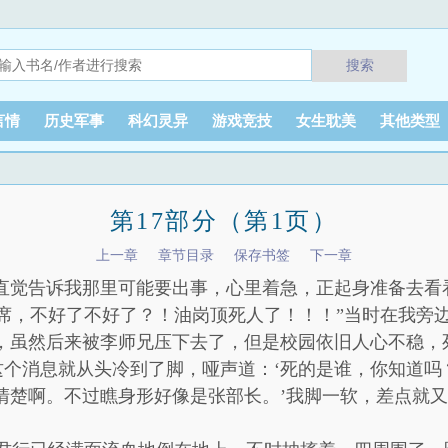
搜索
言情
历史军事
科幻灵异
游戏竞技
女生耽美
其他类型
第17部分（第1页）
上一章
章节目录
保存书签
下一章
？直觉告诉我那里可能要出事，心里着急，正起身准备去看
席，不好了不好了？！油岗顶死人了！！！”当时在我旁
杀，虽然后来被李师兄压下去了，但是校园依旧人心不稳，
个消息就从头冷到了脚，哑声道：‘死的是谁，你知道吗
清楚啊。不过瞧身形好像是张部长。’我脚一软，差点就