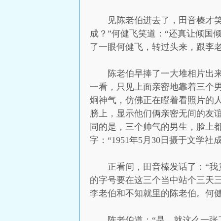
见陈老伯进去了，田音榛才
成？”何健飞笑道：“还真让倾国
了一眼何健飞，转过头来，跟李
陈老伯早捧了一大堆相片出来
一看，只见上面亲密地靠着三个
炯神气，仿佛正在瞪着看照片的
膀上，显示他们俩亲密无间的友
同的是，三个帅气的男生，脸上都
字：“1951年5月30日摄于文学社
正看间，田音榛发话了：“我
的字号要在这三个当中站个三天
李老伯和不知就里的陈老伯。何健
陈老伯道：“是，就这么一张