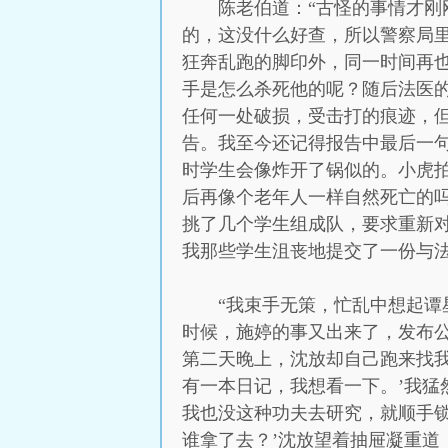
陈老伯道：“古怪的事情才
的，这没什么好查，所以警察局
狂奔乱跑的脚印外，同一时间再
手是怎么杀死他的呢？随后法医
任何一处破损，受击打的痕迹，
告。我至今还记得报告中最后一句
时学生会像炸开了锅似的。小虎
后再像个老年人一样自然死亡的
挑了几个学生组成队，要求重新
我那些学生沮丧地提交了一份与
“我束手无策，忙乱中想起
时候，施婷的事又出来了，发布
第二天晚上，沈放却自己跑来找
有一本日记，我想看一下。’我
我也没这种功夫去研究，就顺手
谁拿了去？’沈放望着抽屉凝重道