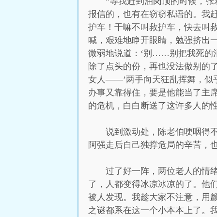
“等我赶到油岗顶的时候，
报信的，也有在窃窃私语的。我
护车！干嘛不叫救护车，快去叫救
喊，艰难地睁开眼睛，勉强挤出
微弱地说道：‘别……别把我死的
除了点头的份，再也没法做别的
女人——’两手向天狂乱挥舞，
办事又靠得住，要是他能当了主
的危机，白白断送了这许多人的性
说到激动处，陈老伯哽咽得
阿强走后自己独撑危局的辛苦，
过了好一阵，两位老人的情
了，人都变得冰凉冰凉的了。他
被人发现。我趁大家不注意，用
之谜都系在这一个小本本上了。