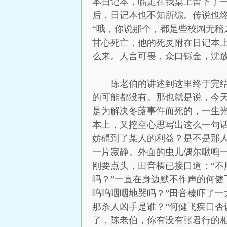
本日记本，临走在我桌上留下了
后，日记本也不知所综。传说也终
“哦，你说那个，都是些校园无
甘心死亡，他的死灵附在日记本
么来。人言可畏，众口铄金，沈
陈老伯的讲述到这里终于完结
的可能都没有。那也就是说，今天
是为解决冬蕗事件而死的，一生
本上，又挖空心思写出这么一句
妨碍到了某人的利益？是不是那
一片寂静。外面的虫儿偶尔啾鸣一
刚要点头，田音榛已接口道：“
吗？”一直在身边默不作声的何健
呜呜咽咽地哭吗？”田音榛吓了一
那杀人凶手是谁？”何健飞疾口否
了，陈老伯，你有没有张君行的相