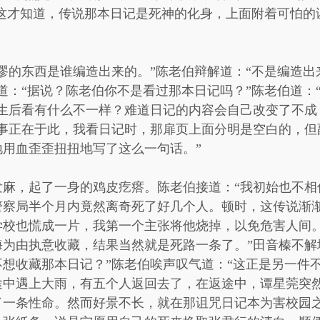
我这才知道，传说那本日记是死神的化身，上面附着可怕的
谬的东西是谁编造出来的。”陈老伯辩解道：“不是编造
道：“据说？陈老伯你不是看过那本日记吗？”陈老伯道：
生后看有什么不一样？难道日记的内容会自己改变了不成
的事正在于此，我看日记时，那扉页上面分明是空白的，但
用血歪歪扭扭地写了这么一句话。”
发麻，起了一身的鸡皮疙瘩。陈老伯接道：“我初始也不相
警察局半个月内竟然离奇死了好几个人。顿时，这传说渐
学校也慌成一片，我第一个主张将他烧掉，以免危害人间
为由执意收藏，结果当然就是死路一条了。”田音榛不解
想收藏那本日记？”陈老伯唉声叹气道：“这正是另一件
途中遇上大雨，有五个人返回去了，在返途中，谭星莞突
了一条性命。然而好景不长，就在那诅咒日记本为害校园