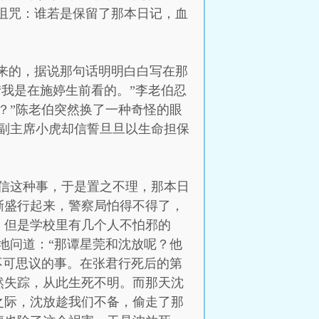
诅咒：谁若是保留了那本日记，血
出来的，据说那句话明明白白写在那
“我是在施婷生前看的。”李老伯忍
？”陈老伯突然换了一种奇怪的眼
副主席小虎却信誓旦旦以生命担保
信这种事，于是置之不理，那本日
渐盛行起来，警察局怕得不得了，
。但是学校里有几个人不怕邪的
地问道：“那谭星莞和沈放呢？他
不可思议的事。在张君行死后的第
然失踪，从此生死不明。而那天沈
之际，沈放趁我们不备，偷走了那