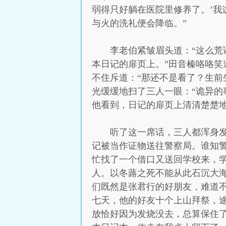
弱得只好躺在医院里修养了。’
与火的洗礼便会降临。”
李老伯紧皱眉头道：“这么荒
本日记的扉页上。”田音榛咯咯笑
不住斥道：“那还不是看了？生前
光缓缓地扫了三人一眼：“诡异
他看到，日记的扉页上清清楚楚地
听了这一席话，三人都浑身
记被当作证物送往警察局。谁知
忙找了一个借口又送回学校来，
人。以冬蕗之死不能从此石沉大海
们既然是张君行的好朋友，难道不
七天，他的好友十个上山拜祭，
放恰好因为发烧没去，总算保住