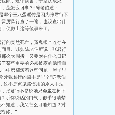
便也除了这个祸害，于是沈放死
白，是怎么回事？”陈老伯道：
是哪个王八蛋谣传是因为张君行不
，雷厉风行查了一遍，也没查出什
，便做出这等傻事来了。”
君行的突然死亡，冤鬼根本连存在
的面目。诚如陈老伯所说，张君行
费那么大周折，又要附在什么日记
载了某些重要的必须披露的隐情而
人心中都翻滚着这些问题，屋子里
杀死张君行的凶手是吗？”陈老伯
，这不是冤鬼路惯用的杀人手法
力，张君行不是说她只会坐在树下
的？听你说话的口气，似乎很清楚
还不知道，我又怎么可能知道？对
给你。”