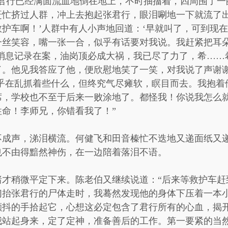
张君行已经满面流血地倒在地上，不时抽搐着，四周围了一
赶忙挤过人群，冲上去抱起张君行，眼泪唰地一下就流了出
护车啊！’人群中有人小声地回道：‘早就叫了，可到现在
一丝笑容，嘴一张一合，似乎有话要对我说。我赶紧把耳
消息记录在案，油岗顶必成大祸，我已尽了力了，希……
了。他见我答应了他，便欣慰地笑了一笑，对我说了声谢谢
似乎在乱抓着些什么，但终究气尽瘫软，瞑目而去。我抱着
席，学校也不至于后来一败涂地了。都怪我！你说我怎么
命！李师兄，你错看我了！”
不成声，涕泪横流。何健飞和田音榛忙不迭地又递面纸又
也不由得黯然神伤，在一边陪着落泪不语。
绪才稍微平定下来。陈老伯又继续说道：“后来等救护车赶
们抬张君行的尸体走时，我蓦然发现他的身体下压着一本
颤抖的手拾起它，心想这必定包含了君行所有的心血，揭
我站起身来，定了定神，准备善后的工作。第一要紧的当