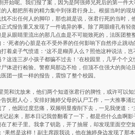
刚刚开始呢。我们报了案，因为是阿强师兄死后的第一件大
里的人都把所有的精力集中到张君行身上。根据当时的现
也找不出任何人的脚印，那也就是说，张君行死的当时，
的正式报告重又发现了一件诡异的事。除了两眼瞳孔有轻
但是从眼睛里流出的那几点血是不可能致死的，法医团整
：‘死者的心脏是在不受外界的任何影响下自然停止跳动
拍打着桌子气愤道：‘这不是糊弄人么？照他这种说法，岂
吗？这连三岁小孩子都骗不过去！’在校园里，几乎个个义
对尸体进行检验。警察局那边不给，但顶不住强大的舆论
法医团一摸一样的报告，震惊了整个校园。
谭星莞和沈放来，他们两个知道张君行的脾性，或许可以知
公告抚慰人心，安排好施婷父母的认尸工作，一大推事涌
我了，他因过度悲痛，双频明显瘦削下去，一见我便道：‘
猛然记起来，那本日记我曾翻看了一下，都是些什么血啊影
锁在了柜子里。我拿了钥匙，开了抽屉，却发现里面空空如
：‘果然是这样！副主席跟我说，他在施婷身边发现了那