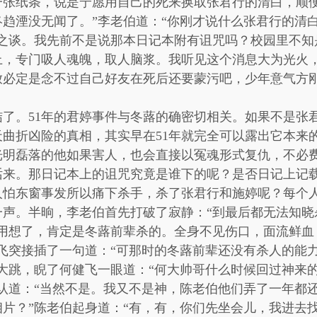
一张纸条，说是宁愿用自己的死来换取张君行的清白，顺
趋湮没无闻了。”李老伯道：“你刚才说什么张君行的清
稽之谈。我先前不是说那本日记本附有诅咒吗？校园里不知
上，专门吸人魂魄，取人脑浆。我听见这个消息大为光火
放必定是念不过自己好友在死后还要蒙污吧，少年意气方刚
了。51年的君婷事件与冬蕗的确密切相关。如果不是张
曲折凶险的真相，其实早在51年就完全可以露出它本来
光明磊落的他如果害人，也会直接以冤魂形式复仇，不必
话来。那日记本上的诅咒究竟是谁下的呢？是否日记上记
人怕东窗事发所以痛下杀手，杀了张君行和施婷呢？每个
声。半晌，李老伯首先打破了寂静：“到最后都无法知晓
不用想了，肯定是冬蕗前辈杀的。全身不见伤口，面流鲜血
飞突接插了一句道：“可那时的冬蕗前辈还没有杀人的能
大跳，睨了何健飞一眼道：“何大帅哥什么时候回过神来
认道：“当然不是。我又不是神，陈老伯他们弄了一年都
片？”陈老伯起身道：“有，有，你们先坐会儿，我进去找