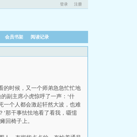
登录
注册
会员书架
阅读记录
看的时候，又一个师弟急急忙忙地
边的副主席小虎惊呼了一声：‘什
死一个人都会激起轩然大波，也难
？’那干事怯怯地看了看我，嗫懦
又瘫回椅子上。