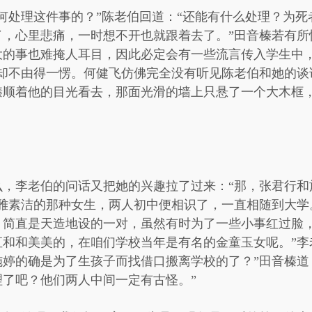
何处理这件事的？”陈老伯回道：“还能有什么处理？为
，心里悲痛，一时想不开也就跟着去了。”田音榛若有所
大的事也难掩人耳目，因此必定会有一些流言传入学生中
，却不由得一愣。何健飞仿佛完全没有听见陈老伯和她的谈
榛顺着他的目光看去，那面光滑的墙上只悬了一个大木框
，李老伯的问话又把她的兴趣拉了过来：“那，张君行和
高雅素洁的那种女生，两人初中便相识了，一直相随到大学
，简直是天造地设的一对，虽然有时为了一些小事红过脸
和和美美的，在咱们学校当年是有名的金童玉女呢。”李
婷的确是为了生孩子而找借口搬离学校的了？”田音榛道
了吧？他们两人中间一定有古怪。”