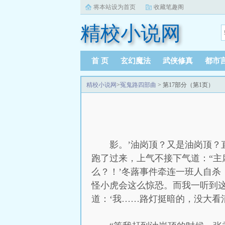
将本站设为首页
收藏笔趣阁
精校小说网
首 页
玄幻魔法
武侠修真
都市
精校小说网
>
冤鬼路四部曲
> 第17部分（第1页）
影。’油岗顶？又是油岗顶
跑了过来，上气不接下气道：“主
么？！’冬蕗事件牵连一班人自
怪小虎会这么惊恐。而我一听到这
道：‘我……路灯挺暗的，没大看