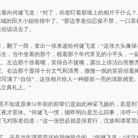
笑着向何健飞道：“对了，你老盯着那墙上的相片干什么？
倾城的田大小姐给猜中了。”那边李老伯忍俊不禁，一口
老伯说话去了。
，翻了一阵，拿出一张来递给何健飞道：“这张大头像保
男生，当中坐着的那个，梳着那个年代常见的小平头，一
人。左边那个张着嘴，笑得合不拢嘴，露出上排洁白而整
谊。右边那个显得十分文气和清秀，微微一抿的笑容丝毫
写满了“自信”，这张相片给人一种眼前一亮的清新感觉
成立典礼上。”
竟不知道原来51年前的前辈们是如此神采飞扬的，若是
三夜才罢休。”何健飞一愣，随即明白是怎么回事，冷哼一
飞对陈老伯道：“这一张想必就是张君行，沈放和谭星莞
了，还是当年谭星莞送给我做留念的。”何健飞道：“这