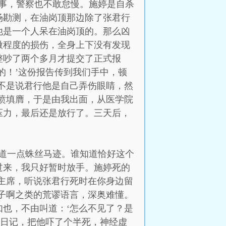
事，警察也不敢怠慢。施婷是自杀
场勘测，在油岗顶那边除了张君行
他是一个人呆在油岗顶的。那么凶
微程度的损伤，全身上下没有发现
整吵了两个多月才提交了正式报
的！’这份报告传到我们手中，顿
不是说君行他是自己弄伤眼睛，然
愤填膺，于是由我出面，从医学院
压力，最后还是放行了。三天后，
道一点蛛丝马迹。谁知道恰好这个
过来，我只好暂时放手。施婷死的
主席，听说张君行死时在你身边留
子啊之类的荒谬语言，深奥难懂。
也，不由叫道：‘怎么不见了？是
本日记，把他吓了个半死，神经虚