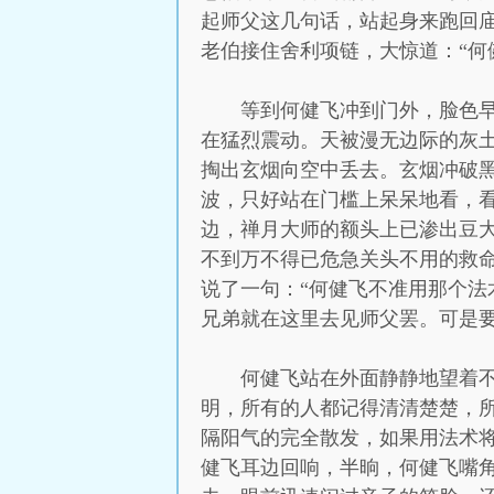
起师父这几句话，站起身来跑回
老伯接住舍利项链，大惊道：“何
等到何健飞冲到门外，脸色
在猛烈震动。天被漫无边际的灰
掏出玄烟向空中丢去。玄烟冲破
波，只好站在门槛上呆呆地看，看
边，禅月大师的额头上已渗出豆
不到万不得已危急关头不用的救
说了一句：“何健飞不准用那个法
兄弟就在这里去见师父罢。可是
何健飞站在外面静静地望着
明，所有的人都记得清清楚楚，
隔阳气的完全散发，如果用法术
健飞耳边回响，半晌，何健飞嘴