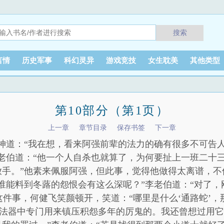
搜索
言情
历史军事
科幻灵异
游戏竞技
女生耽美
其他类型
第10部分（第1页）
上一章
章节目录
保存书签
下一章
神道：“我在想，看来阿强前辈的法力的确有很多不可告
老伯道：“他一个人自杀也就算了，为何要扯上一班二十
放手。”他素来佩服阿强，但此事，觉得他做得太离谱，不
谁能料到冬蕗的怨恨会有这么深呢？”李老伯道：“对了
到这件事，何健飞笑颜顿开，笑道：“哪里是什么‘通路蛇’
是法器中专门用来镇压积怨多年的厉鬼的。我还曾想过用