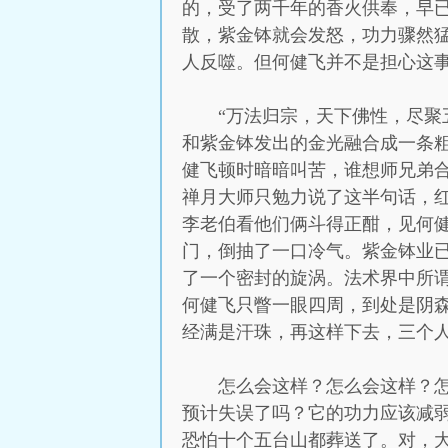
的，受了两千年的香火供奉，早
散，紫金钵就会发怒，功力骤然
人反噬。但何健飞并不是担心这事
“万法归宗，天下佛性，尽聚
和紫金钵发出的金光融合成一条
健飞顿时暗暗叫苦，谁想师兄弟合
禅月大师只勉力说了这半句话，
李老伯看他们俩斗得正酣，见何健
门，倒抽了一口冷气。紫金钵业
了一个密封的旋涡。法术界中所谓
何健飞只瞥一眼四周，到处是阴森
经满是汗珠，再这样下去，三个
怎么会这样？怎么会这样？
预计失误了吗？它的功力应该减
恐怕十个五台山都葬送了。对，大