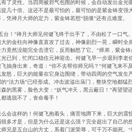
已有了灵性。当四周被邪气包围的时候，会自动发出金光
猛提几十倍。这还不是最可怕的，最可怕的是紫金钵变强
，凭禅月大师的定力，紫金钵若想“脱缰”还有点难度。
五台！”禅月大师见何健飞终于出手了，不由松了一口气。
粗大的金柱向神像直直攻了过去，神像剧烈一晃，瞬时全
力竟然没能完全击溃它，反而触怒了它。“师弟，紫金钵
红光已到，忙闭口稳住元神迎击。何健飞早一步退到李老
飞抽身出来，奇道：“你不去帮你师兄吗？”何健飞来不
已发怒，巨大的能量在它身边围绕，带动四周的空气发生
的“法力场”已经形成。冲击波溢出庙门，整块空地都猛
森的黑雾，脸色大变：“妖气冲天，黑云蔽日！”再望望
人都逃脱不了，丧命毒手！
怎么会这样的！何健飞抱着头，痛苦地蹲下来，巨大的震
弱很多才是，但是为什么还是这么强？完全超出了自己的
师兄是五台山的方丈，系着门派荣辱，可千万不能死。“