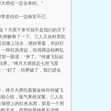
大师也一定会来的。”
和李老伯在一边偷笑不已。
去？天黑下来可就不是我们的天下
月大师解释了一下。三人又在村里耽
看后撒上法水，摆好香案，供好灯
，一阵狂风突起，吹得两边枯树乱
望一眼道：“来了。”何健飞拈起
结界。”禅月大师抓起七把飞星
道：“好了，结界破了，我们进去
中，禅月大师托着紫金钵对何健飞
暗暗心惊，冤气果然深重。三人在
在墙壁上的红色东西，那是一个用
昏暗无光，四周的景物看不清楚，