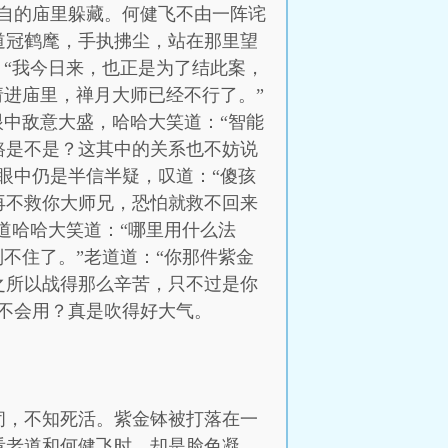
自的庙里躲藏。何健飞不由一阵诧
道冠鹤麾，手执拂尘，站在那里望
：“我今日来，也正是为了结此案，
请进庙里，禅月大师已经不行了。”
眼中敌意大盛，哈哈大笑道：“智能
路是不是？这其中的关系也不妨说
眼中仍是半信半疑，叹道：“傻孩
再不救你大师兄，恐怕就救不回来
道哈哈大笑道：“哪里用什么法
不住了。”老道道：“你那件紫金
之所以战得那么辛苦，只不过是你
不会用？真是吹得好大气。
闭，不知死活。紫金钵被打落在一
看老道和何健飞时，却是脸色凝