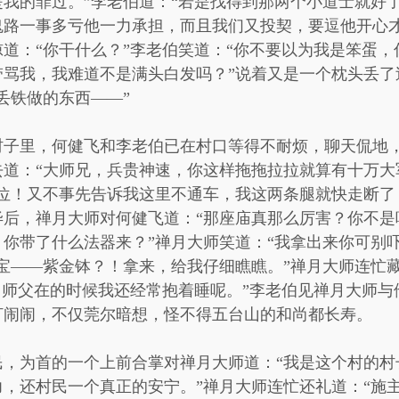
我的罪过。”李老伯道：“若是找得到那两个小道士就好
鬼路一事多亏他一力承担，而且我们又投契，要逗他开心
道：“你干什么？”李老伯笑道：“你不要以为我是笨蛋
带骂我，我难道不是满头白发吗？”说着又是一个枕头丢了
丢铁做的东西——”
村子里，何健飞和李老伯已在村口等得不耐烦，聊天侃地
道：“大师兄，兵贵神速，你这样拖拖拉拉就算有十万大
位！又不事先告诉我这里不通车，我这两条腿就快走断了
后，禅月大师对何健飞道：“那座庙真那么厉害？你不是
你带了什么法器来？”禅月大师笑道：“我拿出来你可别
宝——紫金钵？！拿来，给我仔细瞧瞧。”禅月大师连忙
！师父在的时候我还经常抱着睡呢。”李老伯见禅月大师
打闹闹，不仅莞尔暗想，怪不得五台山的和尚都长寿。
民，为首的一个上前合掌对禅月大师道：“我是这个村的村
，还村民一个真正的安宁。”禅月大师连忙还礼道：“施