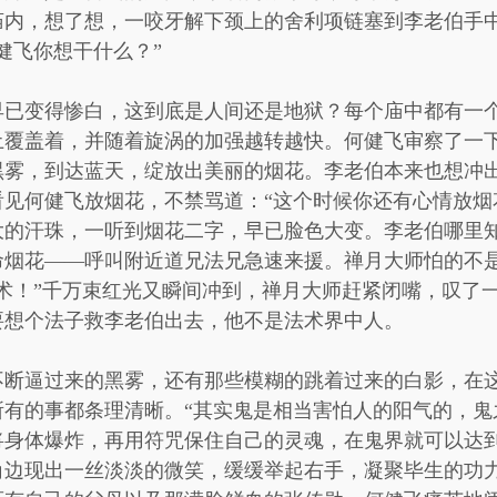
庙内，想了想，一咬牙解下颈上的舍利项链塞到李老伯手
健飞你想干什么？”
早已变得惨白，这到底是人间还是地狱？每个庙中都有一
土覆盖着，并随着旋涡的加强越转越快。何健飞审察了一
黑雾，到达蓝天，绽放出美丽的烟花。李老伯本来也想冲
见何健飞放烟花，不禁骂道：“这个时候你还有心情放烟
大的汗珠，一听到烟花二字，早已脸色大变。李老伯哪里
命烟花——呼叫附近道兄法兄急速来援。禅月大师怕的不
术！”千万束红光又瞬间冲到，禅月大师赶紧闭嘴，叹了
要想个法子救李老伯出去，他不是法术界中人。
不断逼过来的黑雾，还有那些模糊的跳着过来的白影，在
所有的事都条理清晰。“其实鬼是相当害怕人的阳气的，鬼
将身体爆炸，再用符咒保住自己的灵魂，在鬼界就可以达到
角边现出一丝淡淡的微笑，缓缓举起右手，凝聚毕生的功