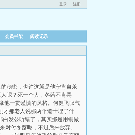
登录
注册
会员书架
阅读记录
人的秘密，也许这就是他宁肯自杀
三人呢？死一个人，冬蕗不肯罢
像他一贯谨慎的风格。何健飞叹气
，刚才那老人说那两个道士埋了什
，那白发公听错了，其实那是用铜做
它来对付冬蕗呢，不过后来放弃。