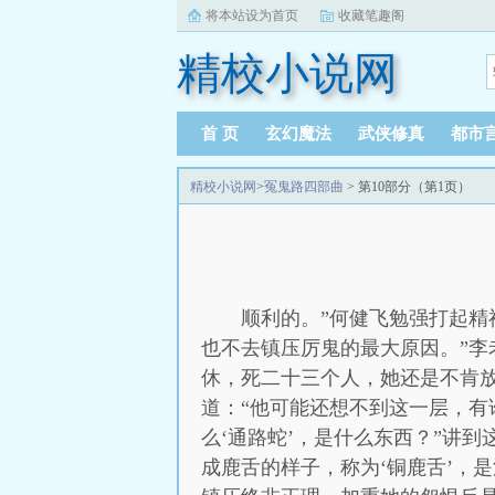
将本站设为首页
收藏笔趣阁
精校小说网
首 页
玄幻魔法
武侠修真
都市
精校小说网
>
冤鬼路四部曲
> 第10部分（第1页）
顺利的。”何健飞勉强打起精
也不去镇压厉鬼的最大原因。”李
休，死二十三个人，她还是不肯
道：“他可能还想不到这一层，有
么‘通路蛇’，是什么东西？”讲
成鹿舌的样子，称为‘铜鹿舌’，