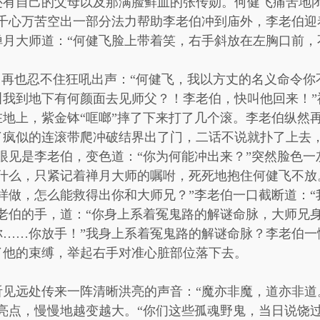
还有自己的父母以及那满脸鲜血的张传勋。何健飞痛苦地闭
尽千心万苦空出一部分法力帮助李老伯冲到庙外，李老伯迎
月大师道：“何健飞脸上带着笑，右手斜放在左胸口前，
，再也忍不住狂吼出声：“何健飞，我以方丈的名义命令
叫我到地下有何颜面去见师父？！李老伯，快叫他回来！”
地上，紫金钵“哐啷”摔了下来打了几个滚。李老伯纵然
了疯似的连滚带爬冲破结界出了门，二话不说就扑了上去，
眼见是李老伯，变色道：“你为何能冲出来？”突然脸色一
些什么，只紧记着禅月大师的嘱咐，死死地抱住何健飞不放
样做，怎么能救得出你和大师兄？”李老伯一口截断道：
老伯的手，道：“你身上系着冤鬼路的解谜命脉，大师兄
你……你放手！”我身上系着冤鬼路的解谜命脉？李老伯一
了他的束缚，举起右手对准心脏部位落下去。
听见远处传来一阵清晰洪亮的声音：“魔亦非魔，道亦非道
亮点，慢慢地越变越大。“你们这些孤魂野鬼，当日说饶