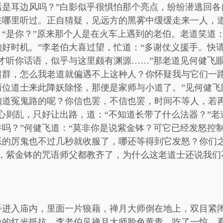
话是耳边风吗？”白影似乎很惧怕那个亮点，纷纷潜逃回各
在哪里听过。正自猜疑，见远方的黑雾中缓缓走来一人，
“是你？”原来那个人是在火车上遇到的老伯。老道笑道
好时机。”李老伯大喜过望，忙道：“多谢仗义援手。快
才听你话语，似乎与这里颇有渊源……”那老道见何健飞
超群，怎么我老道就偏遇不上这种人？你怀疑我与它们一
位道士来此降妖除怪，那便是家师与小道了。”见何健飞
知道冤鬼路的呢？你信也罢，不信也罢，时间不等人，若
心则乱，只好让出路，道：“不知道长带了什么法器？”老
吗？”何健飞道：“莫非你是说紫金钵？可它已经发怒控制
恶的厉鬼也不过几秒就收服了，哪还等得到它发怒？你们
惑，紫金钵的咒语师父都教齐了，为什么这老道士还说我们
手进入庙内，里面一片狼藉，禅月大师倒在地上，双目紧
像的红光抵抗。李老伯见禅月大师脸色黄青，吃了一惊，