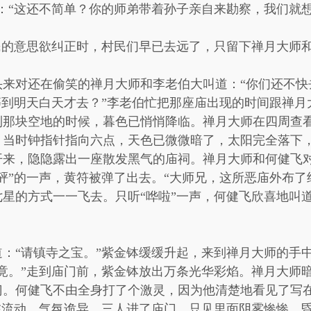
：“这还不简单？你的师弟带着孙子亲自来勘察，我们就想
民的意思欲纠正时，村民们早已去远了，只留下禅月大师
头来对还在偷笑的禅月大师和李老伯大叫道：“你们还不快
等到明天白天才去？”李老伯忙把那座庙出现的时间跟禅
到那块空地的时候，暮色已悄悄降临。禅月大师在四周查
。当时钟指针指向六点，天色已微微暗了，太阳完全落下
来，隐隐露出一座散发黑气的庙祠。禅月大师和何健飞对
砰”的一声，黄符被弹了出去。“大师兄，这所恶庙外布了
星的方式一一飞去。只听“哗啦”一声，何健飞欣喜地叫
：“请镇寺之宝。”紫金钵缓缓升起，来到禅月大师的手
竟。”走到庙门前，紫金钵放出万条光华彩焰。禅月大师
门。何健飞不由全身打了个激灵，因为他清楚地看见了写
在流动，气氛诡异。三人进了庙门。只见里面阴雾惨惨，