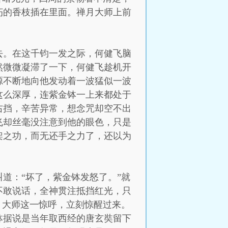
朽的香枝插在里面。禅月大师上前
去。在这千钧一发之际，何健飞脑
然微微凝滞了一下，何健飞趁机开
源不断地向他发动着一波猛似一波
这么深厚，连紫金钵一上来都处于
右挡，辛苦异常，想念咒却空不出
飞却丝毫没注意到他的眼色，只是
架之功，而无还手之力了，还以为
道：“坏了，紫金钵发怒了。”就
不敢说话，全神贯注抵挡红光，只
月大师这一惊呼，立刻惊醒过来。
钵据说是当年取西经的唐玄奘留下