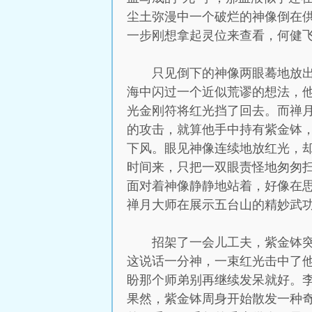
尘土弥漫中一个破烂的神像倒在
一步刚想拿起灵位来查看，何健飞
只见倒下的神像两眼蓦地放
海中闪过一个近似荒谬的想法，
光金刚符将红光挡了回去。而禅
的攻击，就算他手中持有紫金钵
下风。眼见神像连续地放红光，
时间来，只把一双眼责怪地匆匆
面对着神像静静地站着，好像在
禅月大师在展示五台山的精妙武
招架了一会儿工夫，紫金钵突
这说话一分神，一束红光击中了
盼那个师弟别再继续发呆就好。李
果然，紫金钵周身开始散发一种