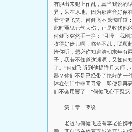
有胆出来犯上作乱，真当我说的
异，呆在原地。因为那声音好像
着何健飞笑。何健飞不觉惊呼道：
此时冤鬼元气大伤，正是收伏他的
何健飞突然手一拦：“且慢！我刚
收得好徒儿啊，临危不乱，聪颖
给你听，想必你知道清朝末年有两
子，我若不知道这渊源，又如何
了。”何健飞听到他提禅月大师，
器？你们不是已经带了绝好的一件
钵在佛门中非同寻常，即便是再
们不会用罢了。”何健飞心下疑
第十章 孽缘
老道与何健飞还有李老伯携
旁，兀自还在放着五彩光霓与神