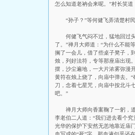
怎么知道老衲会来呢。”村长笑道
“孙子？”等何健飞弄清楚村
何健飞气闷不过，猛地回过
了。”禅月大师道：“为什么不能
搁了一会儿，借了些桌子凳子，
烛，列好法符，专等那座庙出现
摆，沙尘遍地，一大片浓雾弥漫开
黄符在烛上烧了，向庙中弹去。“
刀，念着七星咒，向庙中按北斗七
吧。”
禅月大师向香案鞠了一躬，道
李老伯二人道：“我们进去看个究
光华的保护下安然无恙地靠近庙
血写成的“死”字，那血液似乎还