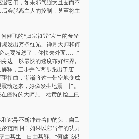
驱退它们，如果邪气强大且围而不
大后会脱离主人的控制，甚至将主
何健飞的“归宗符咒”发出的金光
身爆发出万条红光。禅月大师和何
必定要发怒了，你快去外面……”
伯身边，以最快的速度布好结界。
及解释，三步并作两步跑出了庙
严重扭曲，渐渐将这一带空地变成
烈震动起来，好像发生地震一样。
还在僵持的大师兄，枯黄的脸上已
惊和诧异不断冲击着他的头，自己
想象范围啊！如果以它当年的功力
孽由其生，自由其解。”何健飞想