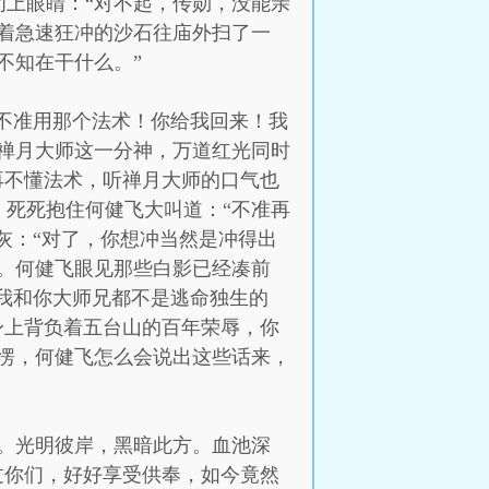
上眼睛：“对不起，传勋，没能亲
着急速狂冲的沙石往庙外扫了一
不知在干什么。”
你不准用那个法术！你给我回来！我
禅月大师这一分神，万道红光同时
再不懂法术，听禅月大师的口气也
死死抱住何健飞大叫道：“不准再
灰：“对了，你想冲当然是冲得出
。何健飞眼见那些白影已经凑前
“我和你大师兄都不是逃命独生的
身上背负着五台山的百年荣辱，你
愣，何健飞怎么会说出这些话来，
。光明彼岸，黑暗此方。血池深
过你们，好好享受供奉，如今竟然