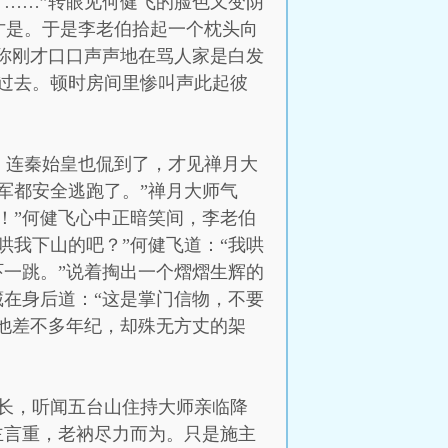
了……”转眼见何健飞的脸色又变阴
才是。于是李老伯拾起一个枕头向
，你刚才口口声声地在骂人家是白发
过去。顿时房间里惨叫声此起彼
，连秦始皇也侃到了，才见禅月大
军都安全逃跑了。”禅月大师气
！”何健飞心中正暗笑间，李老伯
哄我下山的吧？”何健飞道：“我哄
吓一跳。”说着掏出一个熠熠生辉的
藏在身后道：“这是掌门信物，不要
与他差不多年纪，却殊无方丈的架
长，听闻五台山住持大师亲临降
主言重，老衲尽力而为。只是施主