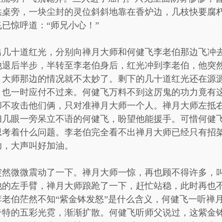
供桌旁，一块尘封的灵位斜斜地靠在香炉边，几枝快要腐
已惊呼道：“师兄小心！”
出几十道红光，分别向禅月大师和何健飞李老伯那边飞冲
他退后半步，半转至李老伯身后，红光冲到李老伯，他突
月大师那边的情况就不太妙了。剩下的几十道红光还在源
，也一时应付不过来。何健飞万料不到这厉鬼的功力竟有
却不攻击他们俩，只对准禅月大师一个人。禅月大师左抵
扫几眼一旁呆立不语的何健飞，盼望他能援手。可惜何健
思考着什么问题。李老伯完全看不出禅月大师已经只有招
功，大声叫好加油。
然微微震动了一下。禅月大师一惊，再也顾不得许多，叫
他的左手臂，禅月大师踉跄了一下，赶忙站稳，此时再也
老伯茫然不知“紫金钵发怒”是什么含义，何健飞一听禅
奇特的五彩光霓，渐渐扩散。何健飞听师父说过，这紫金