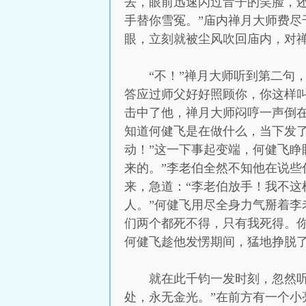
去，眼前迅速闪过音子的笑脸，
手替你雪冤。”庙内禅月大师费
眼，立刻就被尘风吹回庙内，对禅
“不！”禅月大师听到第二句
答应过师父好好照顾你，你这样
击中了他，禅月大师闷哼一声倒在
知道何健飞是在做什么，当下发
动！”这一下事起变端，何健飞睁
来的。”李老伯全然不知他在说
来，急道：“李老伯放手！我不这
人。”何健飞用尽全身力气掰着李
们两个都死不得，只有我死得。
何健飞趁他发愣期间，猛地挣脱
就在此千钧一发时刻，忽然
处，永无金光。”在前方有一个小