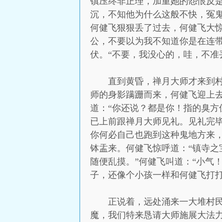
镇压终非正理，加重她的怨恨反是
沉，不知他为什么这般不快，冤
何健飞狠狠丢了过去，何健飞大惊
公，不要以为我不知道你是在连
伏。“不要，我没心的，哇，不准
直到黄昏，禅月大师才来到
师的身影蹒跚而来，何健飞迎上去
道：“你还说？都是你！指的臭方
已上前跟禅月大师见礼。见礼完毕
你何必自己也跑到这种鬼地方来，
钵盂来。何健飞惊呼道：“镇寺之
随便乱摸。”何健飞叫道：“小气
子，还像个小孩一样和何健飞打
正说着，远处涌来一大堆村
魔，我们特来恳请大师施展大法力