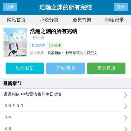
浩瀚之渊的所有完结
注册
登录
网站首页
小说分类
会员书架
阅读记录
浩瀚之渊的所有完结
韧心 著
其他类型
连载中
最近更新：
紧紧相依 中秋暨汝夜的生日贺文
更新时间：
2026-04-30 02:25:37
加入书架
开始阅读
章节目录
最新章节
紧紧相依 中秋暨汝夜的生日贺文
３５ＥＮＤ
３４
３３