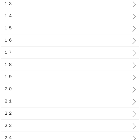
１３
１４
１５
１６
１７
１８
１９
２０
２１
２２
２３
２４