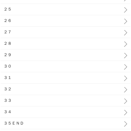
２５
２６
２７
２８
２９
３０
３１
３２
３３
３４
３５ＥＮＤ