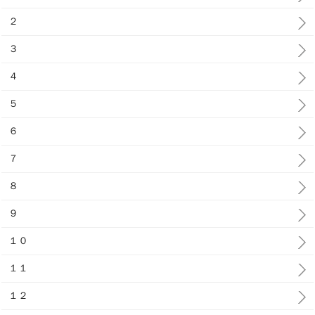
２
３
４
５
６
７
８
９
１０
１１
１２