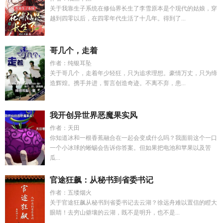
关于我靠生子系统在修仙界长生了李雪原本是个现代的姑娘，穿
越到四零以后，在四零年代生活了十几年。得到了...
哥几个，走着
作者：纯银耳坠
关于哥几个，走着年少轻狂，只为追求理想。豪情万丈，只为缔
造辉煌。携手并进，誓言创造奇迹。不离不弃，患...
我开创异世界恶魔果实风
作者：天田
你知道冰和一根香蕉融合在一起会变成什么吗？我面前这个一口
一个小冰球的蜥蜴会告诉你答案。但如果把电池和苹果以及苦
瓜...
官途狂飙：从秘书到省委书记
作者：五缕烟火
关于官途狂飙从秘书到省委书记去云湖？徐远舟难以置信的瞪大
眼睛！去穷山僻壤的云湖，既不是明升，也不是...