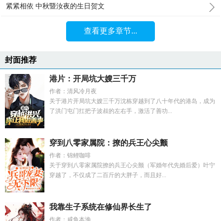
紧紧相依 中秋暨汝夜的生日贺文
查看更多章节...
封面推荐
港片：开局坑大嫂三千万
作者：清风冷月夜
关于港片开局坑大嫂三千万沈栋穿越到了八十年代的港岛，成为
了洪门屯门扛把子波叔的左右手，激活了善功...
穿到八零家属院：撩的兵王心尖颤
作者：锦鲤咖啡
关于穿到八零家属院撩的兵王心尖颤（军婚年代先婚后爱）叶宁
穿越了，不仅成了二百斤的大胖子，而且好...
我靠生子系统在修仙界长生了
作者：咸鱼本渔